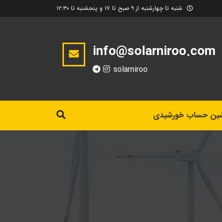
شنبه تا چهارشنبه از ۹ صبح تا ۱۷ و پنجشنبه تا ۱۲:۳۰
info@solarniroo.com
solarniroo
ین حساب خورشیدی