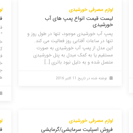
لوازم مصرفی خورشیدی
لو
لیست قیمت انواع پمپ های آب
فر
خورشیدی
فر
پمپ آب خورشیدی موجود، تنها در طول روز و
” 
تنها در ساعات آفتابی روز فعالیت می کند.
خو
این مدل از پمپ آب خورشیدی به صورت
کن
مستقیم یا به کمک مبدل به پنل خورشیدی
فر
متصل شده و به دلیل نبود باتری […]
خر
جه
ها
نوشته شده در تاریخ
11 اکتبر 2016
لوازم مصرفی خورشیدی
لو
فروش اسپلیت سرمایشی/گرمایشی
ف