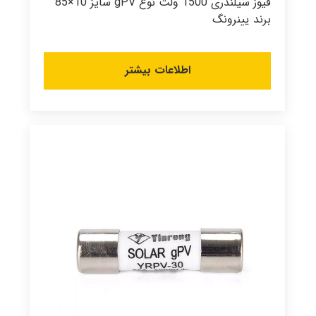
فیوز سیلندری 1500 ولت نوع gPV سایز 10×85
برند یینرونگ
اطلاعات بیشتر