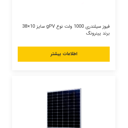
فیوز سیلندری 1000 ولت نوع gPV سایز 10×38
برند یینرونگ
اطلاعات بیشتر