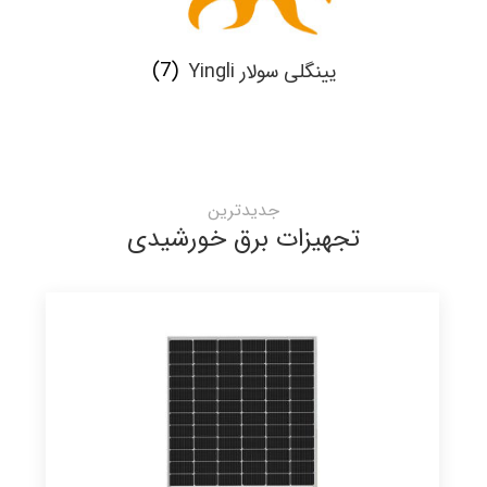
یینگلی سولار Yingli
(7)
جدیدترین
تجهیزات برق خورشیدی