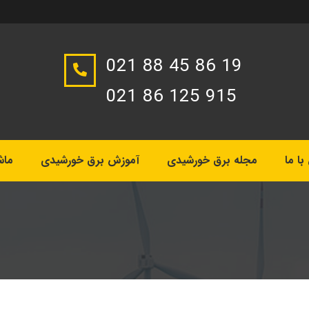
021 88 45 86 19
021 86 125 915
ا ما
مجله برق خورشیدی
آموزش برق خورشیدی
ماش