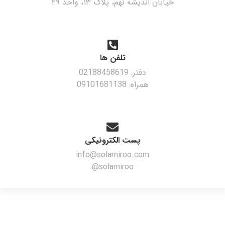
خیابان اندیشه نهم، پلاک ۱۳، واحد ۲۹
تلفن ها
دفتر: 02188458619
همراه: 09101681138
پست الکترونیکی
info@solarniroo.com
solarniroo@