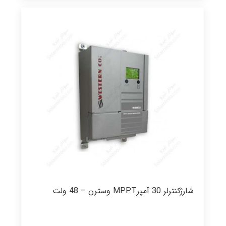
شارژکنترلر 30 آمپرMPPT وسترن – 48 ولت