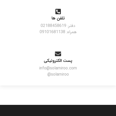
تلفن ها
دفتر: 02188458619
همراه: 09101681138
پست الکترونیکی
info@solarniroo.com
solarniroo@