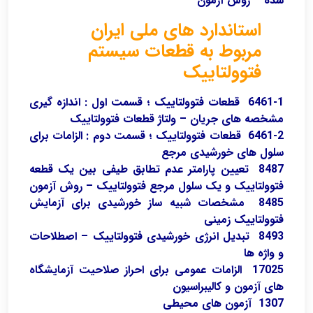
شده – روش آزمون
استاندارد های ملی ایران
مربوط به قطعات سیستم
فتوولتاییک
6461-1 قطعات فتوولتاییک ؛ قسمت اول : اندازه گیری
مشخصه های جریان – ولتاژ قطعات فتوولتاییک
6461-2 قطعات فتوولتاییک ؛ قسمت دوم : الزامات برای
سلول های خورشیدی مرجع
8487 تعیین پارامتر عدم تطابق طیفی بین یک قطعه
فتوولتاییک و یک سلول مرجع فتوولتاییک – روش آزمون
8485 مشخصات شبیه ساز خورشیدی برای آزمایش
فتوولتاییک زمینی
8493 تبدیل انرژی خورشیدی فتوولتاییک – اصطلاحات
و واژه ها
17025 الزامات عمومی برای احراز صلاحیت آزمایشگاه
های آزمون و کالیبراسیون
1307 آزمون های محیطی