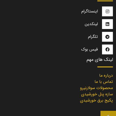
اینستاگرام
لینکدین
تلگرام
فیس بوک
لینک های مهم
درباره ما
تماس با ما
محصولات سولارنیرو
سازه پنل خورشیدی
پکیج برق خورشیدی