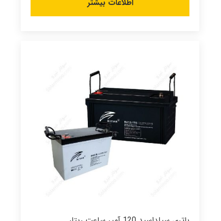
اطلاعات بیشتر
باتری سیلداسید 120 آمپر ساعت ریتار