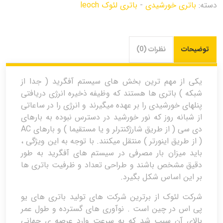
دسته:
باتری خورشیدی
-
باتری لئوک leoch
توضیحات
نظرات (0)
یکی از مهم ترین بخش های سیستم آفگرید ( جدا از
شبکه ) باتری ها هستند که وظیفه ذخیره انرژی دریافتی
پنلهای خورشیدی را بر عهده میگیرند و انرژی را در ساعاتی
از شبانه روز که نور خورشید در دسترس نبوده به بارهای
دی سی ( از طریق شارژکنترلر و یا مستقیما ) و بارهای AC
( از طریق اینورتر ) منتقل میکنند. با توجه به این ویژگی ،
باید میزان بار مصرفی در سیستم های آفگرید به طور
دقیق مشخص باشند و طراحی تعداد و ظرفیت باتری ها
بر این اساس شکل بگیرد.
شرکت لئوک از برترین شرکت های تولید باتری های یو
پی اس در چین است . نوآوری های گسترده و طول عمر
بالای آن سبب شد که به سرعت وارد عرصه ی جهانی