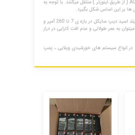
ساعاتی از شبانه روز که نور خورشید در دسترس نبوده به بارهای دی سی ( از طریق شارژکنترلر و یا مستقیما ) و بارهای AC ( از طریق اینورتر ) منتقل میکنند. با توجه به
 ها بر این اساس شکل بگیرد.
شرکت موتوما یک شرکت چینی تولید کننده ی انواع باتری های سیلد اسید دیپ سایکل و ژل می باشد . باتری های سیلد اسید دیپ سایکل در بازه ی 7 تا 260 آمپر و
این باتری ها میتوان به عمر طولانی و عدم افت کارایی در دراز
 جدا از شبکه ) که در انواع سیستم های خورشیدی ویلایی ، پمپ