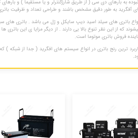
های آفگرید به طور دقیق مشخص باشند و طراحی تعداد و ظرفیت باتری
بازه ی 17 تا 250 آمپر تولید میشوند که از این نظر تنوع بالا یی دارند . از دیگر مزایا ی 
ماینده فروش باتری موتوما است.
 سیلداسید 200 آمپر موتوما motoma پرکاربرد ترین رنج باتری در انواع سیستم های افگرید (
د.