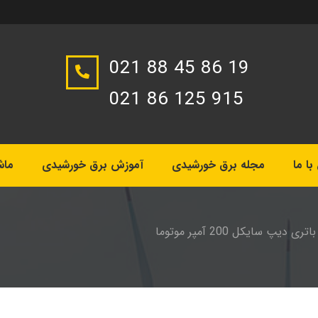
021 88 45 86 19
021 86 125 915
ا ما
مجله برق خورشیدی
آموزش برق خورشیدی
ماش
باتری دیپ سایکل 200 آمپر موتوما