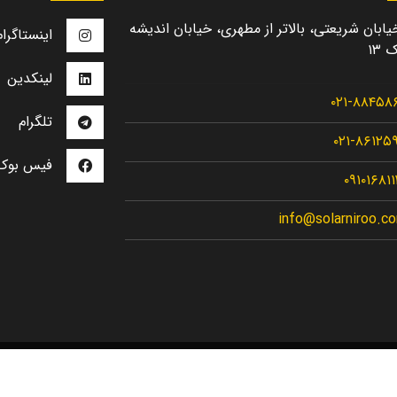
یابان شریعتی، بالاتر از مطهری، خیابان اندیشه
اینستاگرام
 ۱۳
لینکدین
۰۲۱-۸۸۴۵۸
تلگرام
۰۲۱-۸۶۱۲۵
فیس بوک
۰۹۱۰۱۶۸۱
info@solarniroo.c
Solarniroo
2021 | Created with
by
Solarniroo Dev. Team
©