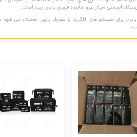
اه اینترنتی سولار نیرو نماینده فروش باتری ریتار است.
 28 آمپر ریتار 12 ولت ، این باتری برای سیستم های آفگرید با مصرف پایین استف
رد .