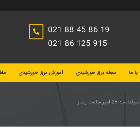
021 88 45 86 19
021 86 125 915
ا ما
مجله برق خورشیدی
آموزش برق خورشیدی
ماش
سید 28 آمپر ساعت ریتار