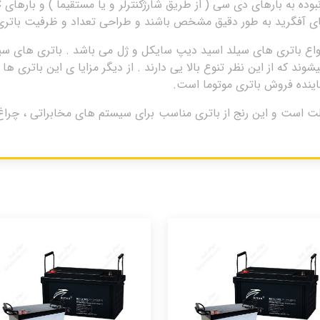
های آفگرید به طور دقیق مشخص باشند و طراحی تعداد و ظرفیت باتری
بازه ی 17 تا 250 آمپر تولید میشوند که از این نظر تنوع بالا یی دارند . از دیگر مزایا ی 
ماینده فروش باتری موتوما است.
ری سیلداسید 40 آمپر موتوما motoma 12 ولت است و این رنج از باتری مناسب برای سیستم های م