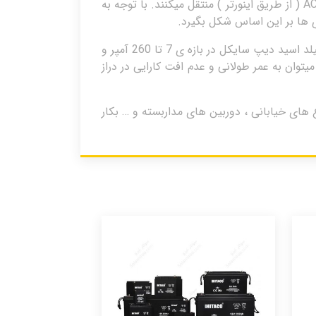
ساعاتی از شبانه روز که نور خورشید در دسترس نبوده به بارهای دی سی ( از طریق شارژکنترلر و یا مستقیما ) و بارهای AC ( از طریق اینورتر ) منتقل میکنند. با توجه به
 ها بر این اساس شکل بگیرد.
شرکت موتوما یک شرکت چینی تولید کننده ی انواع باتری های سیلد اسید دیپ سایکل و ژل می باشد . باتری های سیلد اسید دیپ سایکل در بازه ی 7 تا 260 آمپر و
این باتری ها میتوان به عمر طولانی و عدم افت کارایی در دراز
خابراتی ، چراغ های خیابانی ، دوربین های مداربسته و … بکار