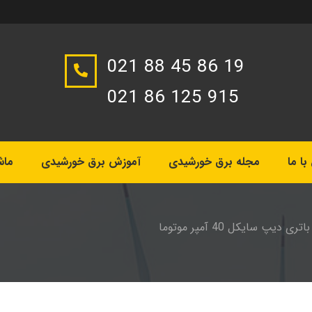
021 88 45 86 19
021 86 125 915
ا ما
مجله برق خورشیدی
آموزش برق خورشیدی
ماش
باتری دیپ سایکل 40 آمپر موتوما