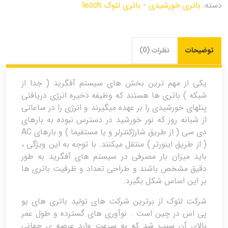
دسته:
باتری خورشیدی
-
باتری لئوک leoch
توضیحات
نظرات (0)
یکی از مهم ترین بخش های سیستم آفگرید ( جدا از
شبکه ) باتری ها هستند که وظیفه ذخیره انرژی دریافتی
پنلهای خورشیدی را بر عهده میگیرند و انرژی را در ساعاتی
از شبانه روز که نور خورشید در دسترس نبوده به بارهای
دی سی ( از طریق شارژکنترلر و یا مستقیما ) و بارهای AC
( از طریق اینورتر ) منتقل میکنند. با توجه به این ویژگی ،
باید میزان بار مصرفی در سیستم های آفگرید به طور
دقیق مشخص باشند و طراحی تعداد و ظرفیت باتری ها
بر این اساس شکل بگیرد.
شرکت لئوک از برترین شرکت های تولید باتری های یو
پی اس در چین است . نوآوری های گسترده و طول عمر
بالای آن سبب شد که به سرعت وارد عرصه ی جهانی