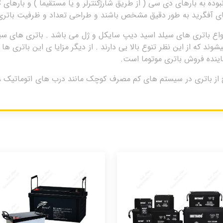
های آفگرید به طور دقیق مشخص باشند و طراحی تعداد و ظرفیت باتری
بازه ی 17 تا 250 آمپر تولید میشوند که از این نظر تنوع بالا یی دارند . از دیگر مزایا ی 
ماینده فروش باتری موتوما است.
داسید 7 آمپر موتوما motomaاین رنج از باتری در سیستم های کم مصرف کوچک مانند درب های