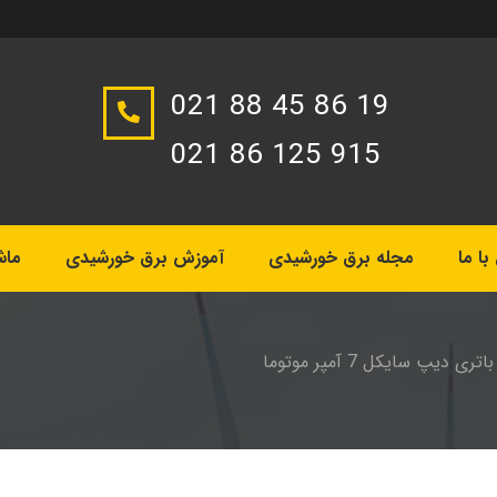
021 88 45 86 19
021 86 125 915
ا ما
مجله برق خورشیدی
آموزش برق خورشیدی
ماش
باتری دیپ سایکل 7 آمپر موتوما