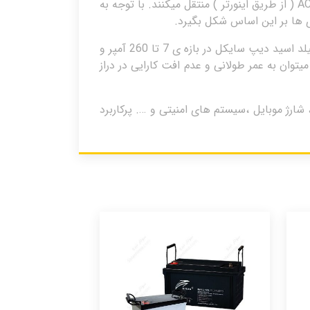
ساعاتی از شبانه روز که نور خورشید در دسترس نبوده به بارهای دی سی ( از طریق شارژکنترلر و یا مستقیما ) و بارهای AC ( از طریق اینورتر ) منتقل میکنند. با توجه به
 ها بر این اساس شکل بگیرد.
شرکت موتوما یک شرکت چینی تولید کننده ی انواع باتری های سیلد اسید دیپ سایکل و ژل می باشد . باتری های سیلد اسید دیپ سایکل در بازه ی 7 تا 260 آمپر و
این باتری ها میتوان به عمر طولانی و عدم افت کارایی در دراز
 اتوماتیک ، شارژ موبایل ،سیستم های امنیتی و …. پرکاربرد