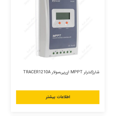
شارژکنترلر MPPT ای‌پی‌سولار TRACER1210A
اطلاعات بیشتر