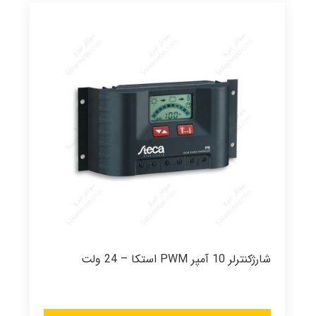
شارژکنترلر 10 آمپر PWM استکا – 24 ولت