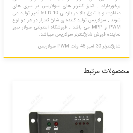
برخوردارند . شارژ کنترلر های سولاریس در سری های
متفاوت و با تنوع بالا در بازه ی 10 تا 60 آمپر تولید می
شوند . سولاریس تولید کننده ی شارژ کنترلر در هر دو نوع
PWM و MPP می باشد . فروشگاه اینترنتی سولار نیرو
نماینده فروش شارژکنترلر سولاریس میباشد.
شارژکنترلر 30 آمپر 48 ولت PWM سولاریس
محصولات مرتبط