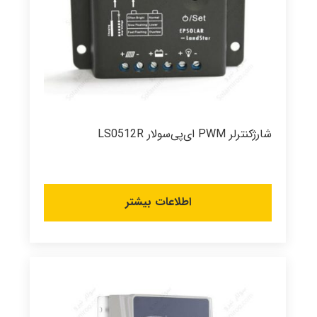
شارژکنترلر PWM ای‌پی‌سولار LS0512R
اطلاعات بیشتر