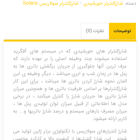
دسته:
شارژکنترلر خورشیدی
-
شارژکنترلر سولاریس Solaris
توضیحات
نظرات (0)
شارژکنترلر های خورشیدی که در سیستم های آفگرید
استفاده میشوند چند وظیفه اصلی را بر عهده دارند که
عرف ترین آنها جلوگیری از جریان برگشتی باتری ها به
پنل ها در زمان شب و ابری میباشد ، دیگر وظیفه ی این
المان نحوه شارژ کردن باتری ها میباشد ، برای این کار
شارژکنترلرها بر اساس ظرفیت باتری ها و همچنین میزان
شارژ باتری ها جریان شارژ را کنترل میکنند ، در برخی
مدل ها اطلاعاتی از قبیل میزان توان تولیدی پنل ها ،
میزان مصرف بارهای سیستم و درصد شارژ باتریها و…. به
کاربر ارائه میشود.
شارژ کنترلرهای سولاریس با تکنولوژی برتر ژاپن تولید می
شوند . این شارژ کنترلرها از کیفیت بالا و کارکرد مناسبی