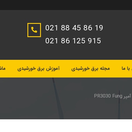
021 88 45 86 19
021 86 125 915
ا ما
مجله برق خورشیدی
آموزش برق خورشیدی
ماش