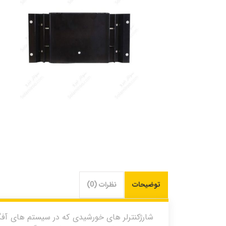
توضیحات
نظرات (0)
شارژکنترلر های خورشیدی که در سیستم های آفگر