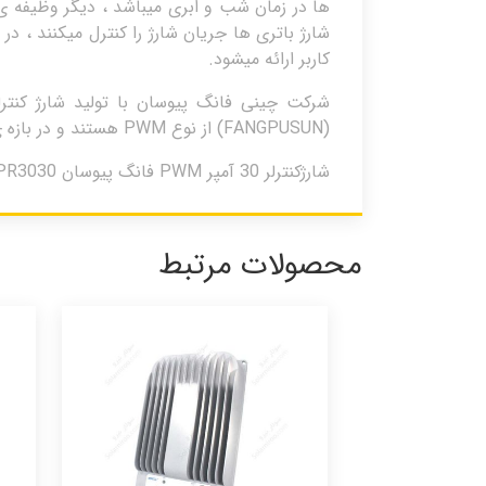
ها در زمان شب و ابری میباشد ، دیگر وظیفه ی 
شارژ باتری ها جریان شارژ را کنترل میکنند ، د
کاربر ارائه میشود.
شرکت چینی فانگ پیوسان با تولید شارژ کنترلر
(FANGPUSUN) از نوع PWM هستند و در بازه ی 10 تا 30 آمپر می باشند . فروشگاه اینترنتی سولار نیرو نماینده فروش شارژکنترلر فانگ پیوسان میباشد.
شارژکنترلر 30 آمپر PWM فانگ پیوسان PR3030
محصولات مرتبط