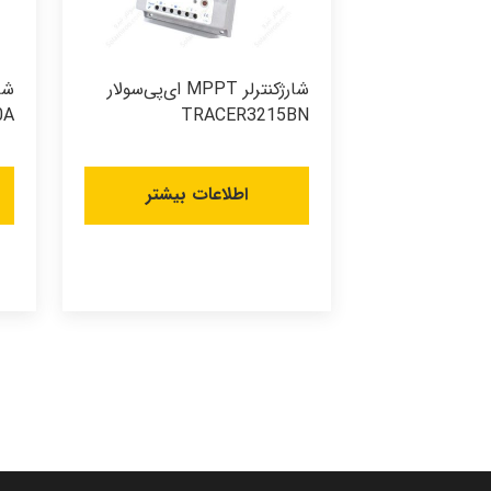
شارژکنترلر MPPT ای‌پی‌سولار
0A
TRACER3215BN
اطلاعات بیشتر