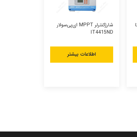
ستکا
شارژکنترلر MPPT ای‌پی‌سولار
IT4415ND
اطلاعات بیشتر