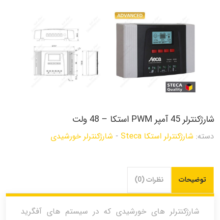
شارژکنترلر 45 آمپر PWM استکا – 48 ولت
دسته:
شارژکنترلر استکا Steca
-
شارژکنترلر خورشیدی
توضیحات
نظرات (0)
شارژکنترلر های خورشیدی که در سیستم های آفگرید