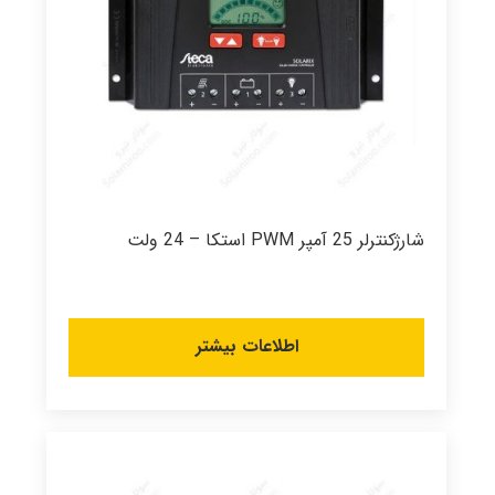
شارژکنترلر 25 آمپر PWM استکا – 24 ولت
اطلاعات بیشتر