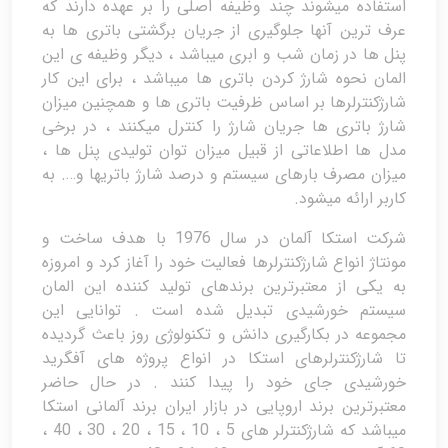
استفاده میشوند چند وظیفه اصلی را بر عهده دارند که
عرف ترین آنها جلوگیری از جریان برگشتی باتری ها به
پنل ها در زمان شب و ابری میباشد ، دیگر وظیفه ی این
المان نحوه شارژ کردن باتری ها میباشد ، برای این کار
شارژکنترلرها بر اساس ظرفیت باتری ها و همچنین میزان
شارژ باتری ها جریان شارژ را کنترل میکنند ، در برخی
مدل ها اطلاعاتی از قبیل میزان توان تولیدی پنل ها ،
میزان مصرف بارهای سیستم و درصد شارژ باتریها و…. به
کاربر ارائه میشود.
شرکت استکا آلمان در سال 1976 با هدف ساخت و
مونتاژ انواع شارژکنترلرها فعالیت خود را آغاز کرد و امروزه
به یکی از معتبرترین برندهای تولید کننده این المان
سیستم خورشیدی تبدیل شده است . توانایی این
مجموعه در بکارگیری دانش و تکنولوژی روز باعث گردیده
تا شارژکنترلرهای استکا در انواع پروژه های آفگرید
خورشیدی جای خود را پیدا کنند . در حال حاضر
معتبرترین برند اروپایی در بازار ایران برند آلمانی استکا
میباشد که شارژکنترلر های 5 ، 10 ، 15 ، 20 ، 30 ، 40 ،