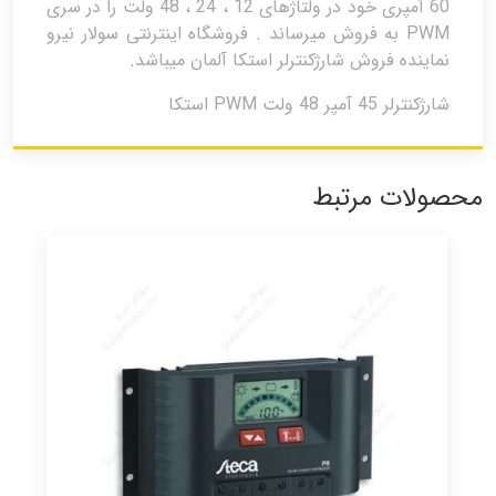
60 آمپری خود در ولتاژهای 12 ، 24 ، 48 ولت را در سری
PWM به فروش میرساند . فروشگاه اینترنتی سولار نیرو
نماینده فروش شارژکنترلر استکا آلمان میباشد.
شارژکنترلر 45 آمپر 48 ولت PWM استکا
محصولات مرتبط