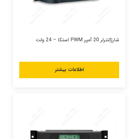
شارژکنترلر 20 آمپر PWM استکا – 24 ولت
اطلاعات بیشتر