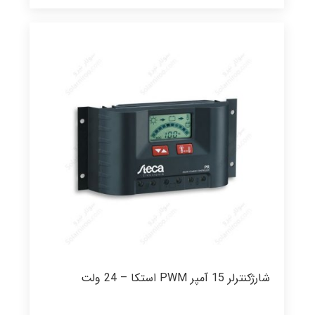
شارژکنترلر 15 آمپر PWM استکا – 24 ولت