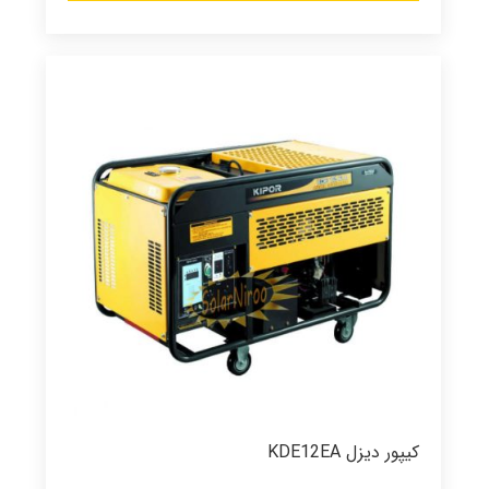
کیپور دیزل KDE12EA