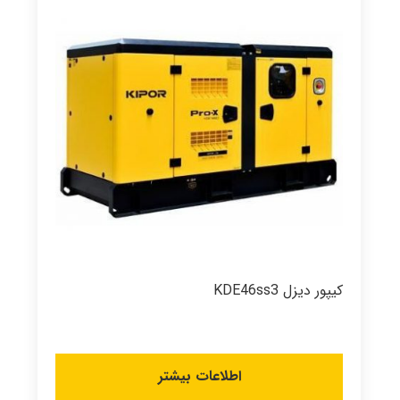
کیپور دیزل KDE46ss3
اطلاعات بیشتر