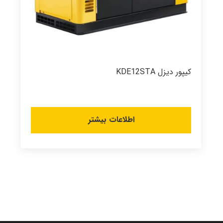
کیپور دیزل KDE12STA
اطلاعات بیشتر