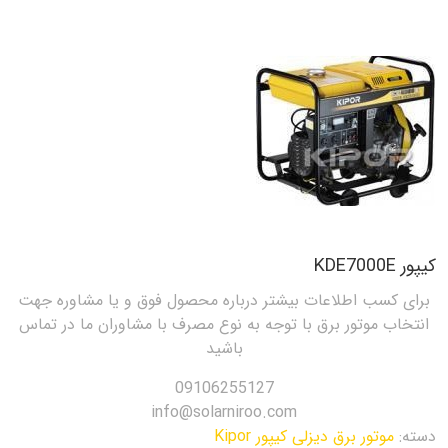
کیپور KDE7000E
برای کسب اطلاعات بیشتر درباره محصول فوق و یا مشاوره جهت
انتخاب موتور برق با توجه به نوع مصرف با مشاوران ما در تماس
باشید
09106255127
info@solarniroo.com
دسته:
موتور برق دیزلی کیپور Kipor