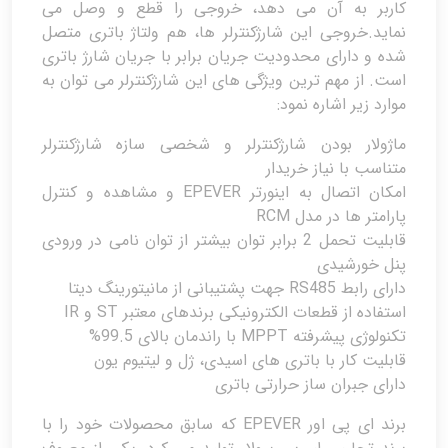
کاربر به آن می دهد، خروجی را قطع و وصل می
نماید.خروجی این شارژکنترلر ها، هم ولتاژ باتری متصل
شده و دارای محدودیت جریان برابر با جریان شارژ باتری
است. از مهم ترین ویژگی های این شارژکنترلر می توان به
موارد زیر اشاره نمود:
ماژولار بودن شارژکنترلر و شخصی سازه شارژکنترلر
متناسب با نیاز خریدار
امکان اتصال به اینورتر EPEVER و مشاهده و کنترل
پارامتر ها در مدل RCM
قابلیت تحمل 2 برابر توان بیشتر از توان نامی در ورودی
پنل خورشیدی
دارای رابط RS485 جهت پشتیبانی از مانیتورینگ دیتا
استفاده از قطعات الکترونیکی برندهای معتبر ST و IR
تکنولوژی پیشرفته MPPT با راندمان بالای 99.5%
قابلیت کار با باتری های اسیدی، ژل و لیتیوم یون
دارای جبران ساز حرارتی باتری
برند ای پی اور EPEVER که سابق محصولات خود را با