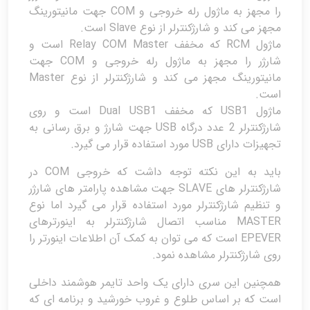
را مجهز به ماژول رله خروجی و COM جهت مانیتورینگ
مجهز می کند و شارژکنترلر از نوع Slave است.
ماژول RCM که مخفف Relay COM Master است و
شارژر را مجهز به ماژول رله خروجی و COM جهت
مانیتورینگ مجهز می کند و شارژکنترلر از نوع Master
است.
ماژول USB1 که مخفف Dual USB1 است و روی
شارژکنترلر 2 عدد درگاه USB جهت شارژ و برق رسانی به
تجهیزات دارای USB مورد استفاده قرار می گیرد.
باید به این نکته توجه داشت که خروجی COM در
شارژکنترلر های SLAVE جهت مشاهده پارامتر های شارژر
و تنظیم شارژکنترلر مورد استفاده قرار می گیرد اما نوع
MASTER مناسب اتصال شارژکنترلر به اینورترهای
EPEVER است که می توان به کمک آن اطلاعات اینورتر را
روی شارژکنترلر مشاهده نمود.
همچنین این سری دارای یک واحد تایمر هوشمند داخلی
است که بر اساس طلوع و غروب خورشید و برنامه ای که