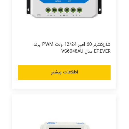
شارژکنترلر 60 آمپر 12/24 ولت PWM برند
EPEVER مدل VS6048AU
اطلاعات بیشتر