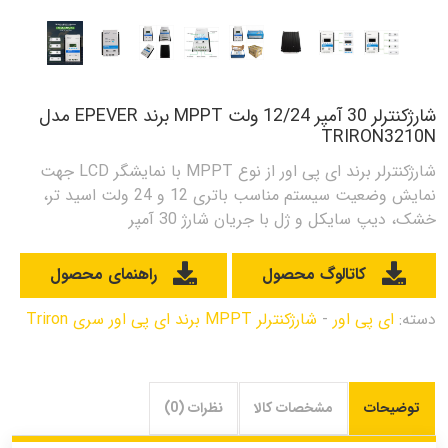
شارژکنترلر 30 آمپر 12/24 ولت MPPT برند EPEVER مدل
TRIRON3210N
شارژکنترلر برند ای پی اور از نوع MPPT با نمایشگر LCD جهت
نمایش وضعیت سیستم مناسب باتری 12 و 24 ولت اسید تر،
خشک، دیپ سایکل و ژل با جریان شارژ 30 آمپر
کاتالوگ محصول
راهنمای محصول
دسته:
ای پی اور
-
شارژکنترلر MPPT برند ای پی اور سری Triron
توضیحات
مشخصات کالا
نظرات (0)