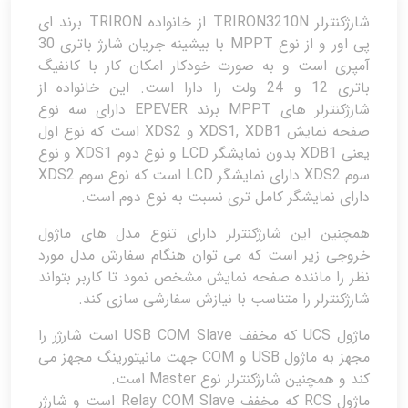
شارژکنترلر TRIRON3210N از خانواده TRIRON برند ای
پی اور و از نوع MPPT با بیشینه جریان شارژ باتری 30
آمپری است و به صورت خودکار امکان کار با کانفیگ
باتری 12 و 24 ولت را دارا است. این خانواده از
شارژکنترلر های MPPT برند EPEVER دارای سه نوع
صفحه نمایش XDS1, XDB1 و XDS2 است که نوع اول
یعنی XDB1 بدون نمایشگر LCD و نوع دوم XDS1 و نوع
سوم XDS2 دارای نمایشگر LCD است که نوع سوم XDS2
دارای نمایشگر کامل تری نسبت به نوع دوم است.
همچنین این شارژکنترلر دارای تنوع مدل های ماژول
خروجی زیر است که می توان هنگام سفارش مدل مورد
نظر را ماننده صفحه نمایش مشخص نمود تا کاربر بتواند
شارژکنترلر را متناسب با نیازش سفارشی سازی کند.
ماژول UCS که مخفف USB COM Slave است شارژر را
مجهز به ماژول USB و COM جهت مانیتورینگ مجهز می
کند و همچنین شارژکنترلر نوع Master است.
ماژول RCS که مخفف Relay COM Slave است و شارژر