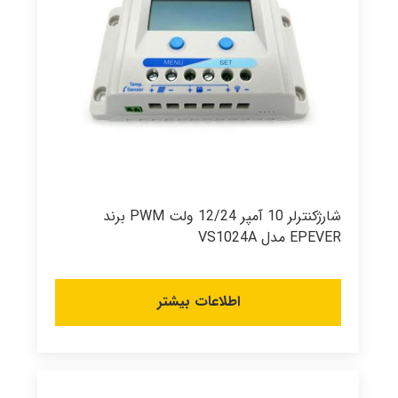
شارژکنترلر 10 آمپر 12/24 ولت PWM برند
EPEVER مدل VS1024A
اطلاعات بیشتر