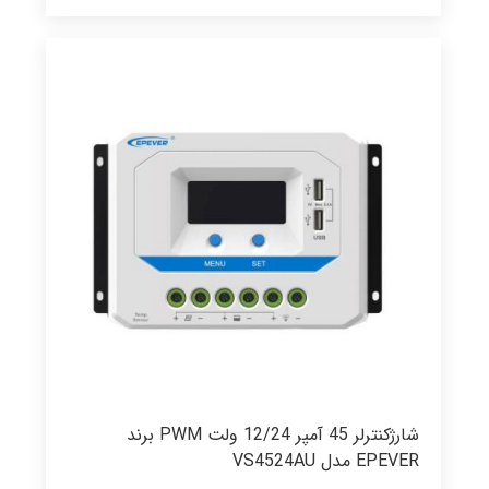
شارژکنترلر 45 آمپر 12/24 ولت PWM برند
EPEVER مدل VS4524AU