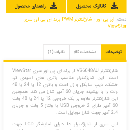
کاتالوگ محصول
راهنمای محصول
دسته:
ای پی اور
-
شارژکنترلر PWM برند ای پی اور سری
ViewStar
توضیحات
مشخصات کالا
نظرات (1)
شارژکنترلر VS6048AU از برند ای پی اور سری ViewStar
است. این شارژکنترلر مناسب باتری های اسیدی تر،
خشک، دیپ سایکل و ژل است و باتری 12 یا 24 یا 48
ولت را با بیشینه جریان 60 آمپر شارژ می کند. همچنین
این شارژکنترلر علاوه بر یک خروجی 12 یا 24 یا 48 ولت
60 آمپر دارای 2 خروجی USB با ولتاژ 5 ولت و جریان
2.4 آمپر جهت شارژ موبایل است.
این سری از شارژکنترلر ها دارای نمایشگر LCD جهت