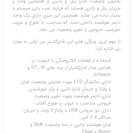
نمایش وضعیت شارژ پنل و باتری و همچنین ولتاژ و
جریان پنل و باتری هستند که فرایند عیب یابی سیستم را
بسیار ساده می نماید. همچنین این سری دارای یک واحد
تایمر هوشمند داخلی است که متناسب با طلوع و غروب
خورشید، خروجی را تغییر وضعیت می دهد.
از مهم ترین ویژگی های این شارژکنترلر می توان به موارد
زیر اشاره کرد:
استفاده از قطعات الکترونیکی با کیفیت در
طراحی مدار شارژکنترلر از برند های ST، IR و
Infineon
دارای نمایشگر LCD جهت نمایش وضعیت شارژ
و ولتاژ و جریان شارژ باتری و پنل خورشیدی
دارای تایمر هوشمند جهت تغییر وضعیت
خروجی متناسب با غروب و طلوع آفتاب
دارای دو خروجی USB با ولتاژ 5 ولت و جریان
حداکثر 2.4 آمپر
شارژ هوشمند باتری در سه وضعیت Bulk و
Boost و Float