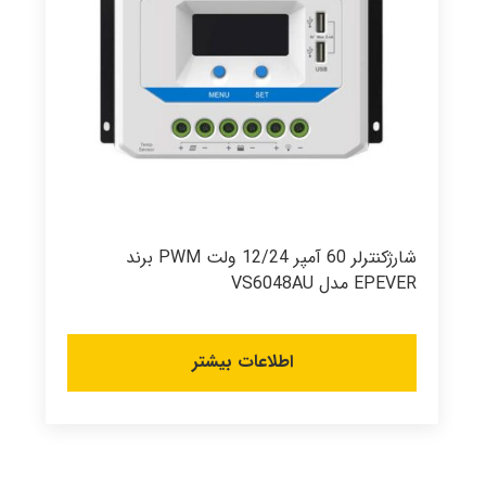
شارژکنترلر 60 آمپر 12/24 ولت PWM برند
EPEVER مدل VS6048AU
اطلاعات بیشتر