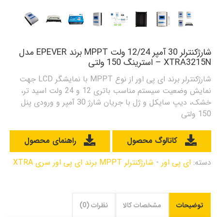
شارژکنترلر 30 آمپر 12/24 ولت MPPT برند EPEVER مدل
XTRA3215N – استرینگ 150 ولتی
شارژکنترلر برند ای پی اور از نوع MPPT با نمایشگر LCD جهت
نمایش وضعیت سیستم مناسب باتری 12 و 24 ولت اسید تر،
خشک، دیپ سایکل و ژل با جریان شارژ 30 آمپر و ورودی پنل
150 ولتی
کاتالوگ محصول
راهنمای محصول
دسته:
ای پی اور
-
شارژکنترلر MPPT برند ای پی اور سری XTRA
توضیحات
مشخصات کالا
نظرات (0)