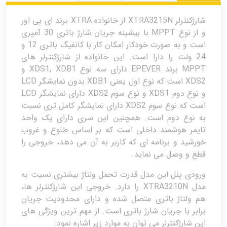
شارژکنترلر XTRA3215N از خانواده XTRA برند ای پی اور
و از نوع MPPT با بیشینه جریان شارژ باتری 30 آمپری
است و به صورت خودکار امکان کار با کانفیگ باتری 12 و
24 ولت را دارا است. این خانواده از شارژکنترلر های
MPPT برند EPEVER دارای سه نوع XDS1, XDB1 و
XDS2 است که نوع اول یعنی XDB1 بدون نمایشگر LCD
و نوع دوم XDS1 و نوع سوم XDS2 دارای نمایشگر LCD
است که نوع سوم XDS2 دارای نمایشگر کامل تری نسبت
به نوع دوم است. همچنین این سری دارای یک واحد
تایمر هوشمند داخلی است که بر اساس طلوع و غروب
خورشید و برنامه ای که کاربر به آن می دهد، خروجی را
قطع و وصل می نماید.
ورودی پنل این مدل قدرت تحمل ولتاژ بیشتری نسیت به
مدل XTRA3210N را دارد. خروجی این شارژکنترلر ها،
هم ولتاژ باتری متصل شده و دارای محدودیت جریان
برابر با جریان شارژ باتری است. از مهم ترین ویژگی های
این شارژکنترلر می توان به موارد زیر اشاره نمود: