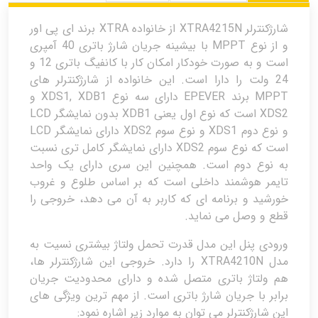
شارژکنترلر XTRA4215N از خانواده XTRA برند ای پی اور
و از نوع MPPT با بیشینه جریان شارژ باتری 40 آمپری
است و به صورت خودکار امکان کار با کانفیگ باتری 12 و
24 ولت را دارا است. این خانواده از شارژکنترلر های
MPPT برند EPEVER دارای سه نوع XDS1, XDB1 و
XDS2 است که نوع اول یعنی XDB1 بدون نمایشگر LCD
و نوع دوم XDS1 و نوع سوم XDS2 دارای نمایشگر LCD
است که نوع سوم XDS2 دارای نمایشگر کامل تری نسبت
به نوع دوم است. همچنین این سری دارای یک واحد
تایمر هوشمند داخلی است که بر اساس طلوع و غروب
خورشید و برنامه ای که کاربر به آن می دهد، خروجی را
قطع و وصل می نماید.
ورودی پنل این مدل قدرت تحمل ولتاژ بیشتری نسیت به
مدل XTRA4210N را دارد. خروجی این شارژکنترلر ها،
هم ولتاژ باتری متصل شده و دارای محدودیت جریان
برابر با جریان شارژ باتری است. از مهم ترین ویژگی های
این شارژکنترلر می توان به موارد زیر اشاره نمود: