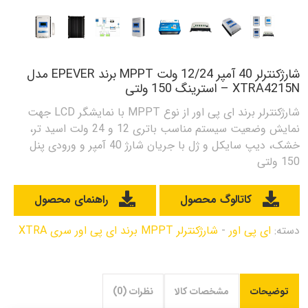
شارژکنترلر 40 آمپر 12/24 ولت MPPT برند EPEVER مدل
XTRA4215N – استرینگ 150 ولتی
شارژکنترلر برند ای پی اور از نوع MPPT با نمایشگر LCD جهت
نمایش وضعیت سیستم مناسب باتری 12 و 24 ولت اسید تر،
خشک، دیپ سایکل و ژل با جریان شارژ 40 آمپر و ورودی پنل
150 ولتی
کاتالوگ محصول
راهنمای محصول
دسته:
ای پی اور
-
شارژکنترلر MPPT برند ای پی اور سری XTRA
توضیحات
مشخصات کالا
نظرات (0)