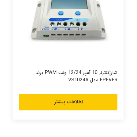
شارژکنترلر 10 آمپر 12/24 ولت PWM برند
EPEVER مدل VS1024A
اطلاعات بیشتر