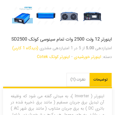
اینورتر 12 ولت 2500 وات تمام سینوسی کوتک SD2500
امتیازدهی
5.00
از 5 در
1
امتیازدهی مشتری
(دیدگاه
1
کاربر)
دسته:
اینورتر خورشیدی
-
اینورتر کوتک Cotek
توضیحات
نظرات (1)
اینورتر ( Inverter )، به مبدلی گفته می شود که وظیفه
آن تبدیل برق جریان مسقیم ( مانند برق ذخیره شده در
باتری DC ) به برق جریان متناوب ( مانند برق شهر AC )
می باشد. به طور معمول هر پکیج برق خورشیدی شامل