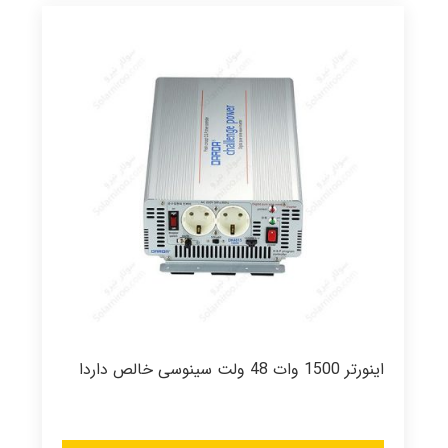
اینورتر 1500 وات 48 ولت سینوسی خالص داردا