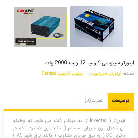
اینورتر سینوسی کارسپا 12 ولت 2000 وات
دسته:
اینورتر خورشیدی
-
اینورتر کارسپا Carspa
توضیحات
نظرات (0)
اینورتر ( Inverter )، به مبدلی گفته می شود که وظیفه
آن تبدیل برق جریان مسقیم ( مانند برق ذخیره شده در
باتری DC ) به برق جریان متناوب ( مانند برق شهر AC )