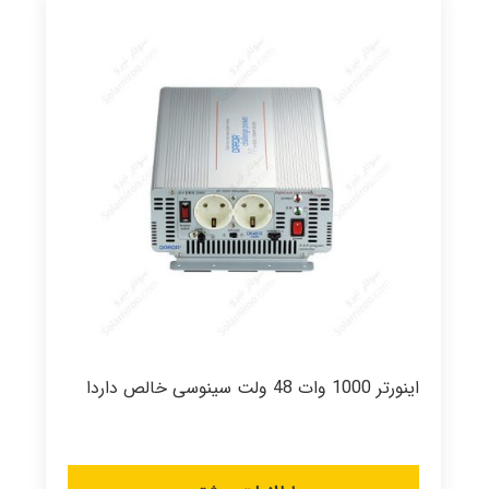
اینورتر 1000 وات 48 ولت سینوسی خالص داردا