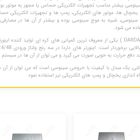
 تمام سینوسی بیشتر مناسب تجهیزات الکتریکی حساس یا مجهز به موتور بود
یخچال ها، موتور های الکتریکی، پمپ ها و تجهیزات الکتریکی حساس 
ه سینوسی، شبیه به موج سینوسی بوده و بیشتر از آن ها در مصارفی 
اده می شود.
کمپانی P&K High Tech با نام تجاری داردا ( DARDA ) یکی از معروف ترین کمپانی های ک
یند دفع حرارت به خوبی صورت می گیرد و می توان از آن ها در سیستم ها
ورتر 2000 وات سینوسی خالص داردا – 24 ولتی, یک مبدل با کیفیت با خروجی سینوسی است که
راه اندازی یخچال و پمپ های الکتریکی نیز استفاده نمود