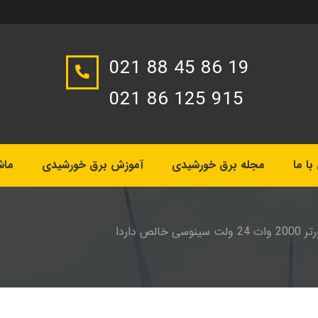
021 88 45 86 19
021 86 125 915
ا ما
مجله برق خورشیدی
آموزش برق خورشیدی
ماش
 ولت سینوسی خالص داردا