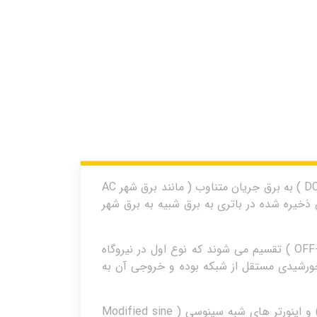
اینورتر ( Inverter )، به مبدلی گفته می شود که وظیفه آن تبدیل برق جریان مسقیم ( مانند برق ذخیره شده در باتری DC ) به برق جریان متناوب ( مانند برق شهر AC
خیره شده در باتری به برق شبیه به برق شهر
اینورتر ها به دو دسته اینورتر متصل به شبکه ( ON-Grid Inverter ) و اینورتر های مستقل از شبکه ( OFF-Grid Inverter ) تقسیم می شوند که نوع اول در نیروگاه
رشیدی مستقل از شبکه بوده و خروجی آن به
همچنین اینورتر ها از لحاظ شکل موج خروجی به دو دسته اصلی اینورتر های تمام سینوسی ( Pure sine inverter ) و اینورتر های شبه سینوسی ( Modified sine