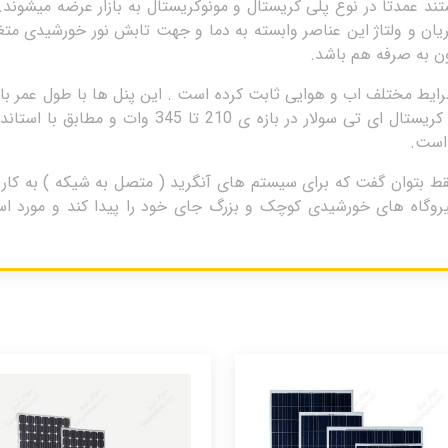
د عمدتا در نوع پلی کریستال و مونوکریستال به بازار عرضه میشون
یان و ولتاژ این عناصر وابسته به دما و جهت تابش نور خورشیدی متغ
ون به صرفه هم باشد.
رایط مختلف اب و هوایی ثابت کرده است . این پنل ها با طول عمر بالا
های خورشیدی (سولار) هستند . پنل های مونو کریستال ا
 است.
ار را شاید فقط بتوان گفت که برای سیستم های آنگرید ( متصل به شیکه ) به ک
نیروگاه های خورشیدی کوچک و بزرگ جای خود را پیدا کند و مورد ا