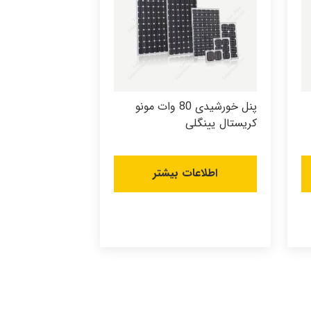
پنل خورشیدی 80 وات مونو
کریستال یینگلی
اطلاعات بیشتر