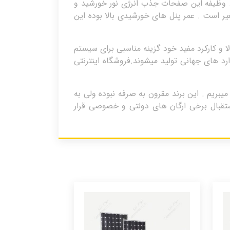
د. وظیفه این صفحات جذب انرژی نور خورشید و
یر است . عمر پنل های خورشیدی بالا بوده این
 و کارکرد مفید خود گزینه مناسبی برای سیستم
ی تی سولار در بازه ی 210 تا 345 وات و مطابق با استاندارد های جهانی تولید میشوند.فروشگاه اینترنتی
ار میبریم . این برند مقرون به صرفه نبوده ولی به
ستقبال برخی ارگان های دولتی و خصوصی قرار