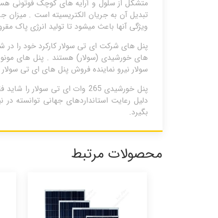
متشکل از سلول و آرایه های کوچک فوتونی هستن
تبدیل آن به جریان الکتریسیته است . میزان جر
ویژگی آنها باعث میشود تا تولید انرژی پاک مقر
پنل های شرکت ای تی سولار کارکرد خود را در ش
سولار نیرو نماینده فروش پنل های ای تی سولار
پنل خورشیدی 265 وات ای تی سول
دلیل رعایت استانداردهای جهانی توانسته در 
بگیرد.
محصولات مرتبط