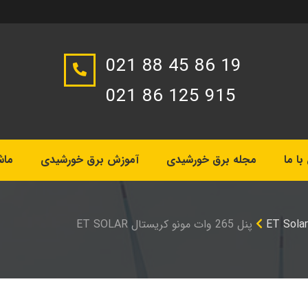
021 88 45 86 19
021 86 125 915
ا ما
مجله برق خورشیدی
آموزش برق خورشیدی
ماش
پنل 265 وات مونو کریستال ET SOLAR