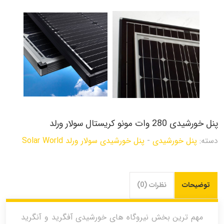
پنل خورشیدی 280 وات مونو کریستال سولار ورلد
دسته:
پنل خورشیدی
-
پنل خورشیدی سولار ورلد Solar World
توضیحات
نظرات (0)
مهم ترین بخش نیروگاه های خورشیدی آفگرید و آنگرید