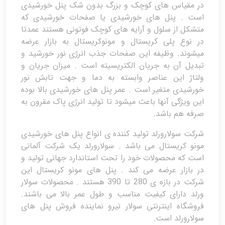
در مقیاس های کوچک و بزرگ بدون شک پنل خورشیدی
است . پنل های خورشیدی یا صفحات خورشیدی که
متشکل از سلول و آرایه های کوچک فوتونی هستند عمدتا
در نوع پلی کریستال و مونوکریستال به بازار عرضه
میشوند. وظیفه این صفحات جذب انرژی نور خورشید و
تبدیل آن به جریان الکتریسیته است . میزان جریان و
ولتاژ این عناصر وابسته به دما و جهت تابش نور
خورشیدی متغیر است . عمر پنل های خورشیدی بالا بوده
این ویژگی آنها باعث میشود تا تولید انرژی پاک مقرون به
صرفه هم باشد.
شرکت سولارورلد تولید کننده ی انواع پنل های خورشیدی
مونو کریستال می باشد . سولارورلد یک شرکت آلمانی
است که محصولات خود را تحت استاندارد جهانی تولید و
در بازار عرضه می کند . پنل های مونو کریستال این
شرکت در بازه ی 280 تا 390 هستند . محصولات سولار
ورلد دارای کیفیت مناسب و طول عمر بالا می باشند.
فروشگاه اینترنتی سولار نیرو نماینده فروش پنل های
سولارورلد است.