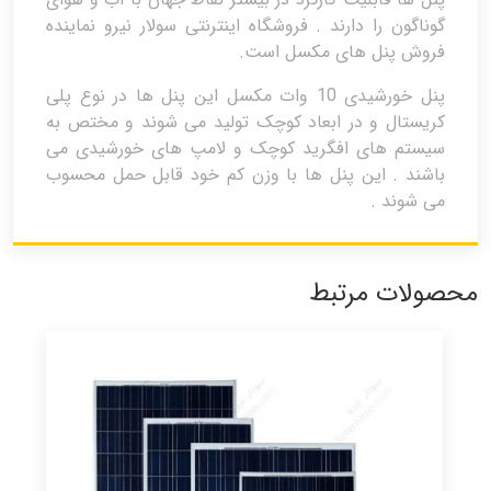
گوناگون را دارند . فروشگاه اینترنتی سولار نیرو نماینده
فروش پنل های مکسل است.
پنل خورشیدی 10 وات مکسل این پنل ها در نوع پلی
کریستال و در ابعاد کوچک تولید می شوند و مختص به
سیستم های افگرید کوچک و لامپ های خورشیدی می
باشند . این پنل ها با وزن کم خود قابل حمل محسوب
می شوند .
محصولات مرتبط