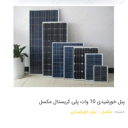
پنل خورشیدی 10 وات پلی کریستال مکسل
دسته:
مکسل
-
پنل خورشیدی