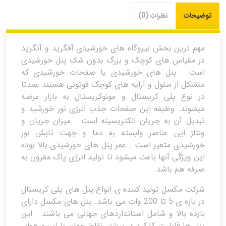
توضیحات
نظرات (0)
مهم ترین بخش نیروگاه های خورشیدی آفگرید و آنگرید
در مقیاس های کوچک و بزرگ بدون شک پنل خورشیدی
است . پنل های خورشیدی یا صفحات خورشیدی که
متشکل از سلول و آرایه های کوچک فوتونی هستند عمدتا
در نوع پلی کریستال و مونوکریستال به بازار عرضه
میشوند. وظیفه این صفحات جذب انرژی نور خورشید و
تبدیل آن به جریان الکتریسیته است . میزان جریان و
ولتاژ این عناصر وابسته به دما و جهت تابش نور
خورشیدی متغیر است . عمر پنل های خورشیدی بالا بوده
این ویژگی آنها باعث میشود تا تولید انرژی پاک مقرون به
صرفه هم باشد.
شرکت مکسل تولید کننده ی انواع پنل های پلی کریستال
در بازه ی 5 تا 200 وات می باشد. پنل های مکسل دارای
بازده بالا و شامل استانداردهای جهانی می باشند . این
پنل ها قابلیت کارکرد در بیشتر نقاط جهان با اب و هوای