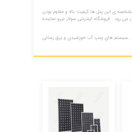
های چین است . اصلی ترین مشخصه ی این پنل ها کیفیت بالا و مقاوم بودن
 رود . فروشگاه اینترنتی سولار نیرو نماینده
 های آفگرید و با شارژکنترلرهای PWM , MPPT به کار گرفته میشوند . سیستم های پمپ آب خورشیدی و برق رسانی