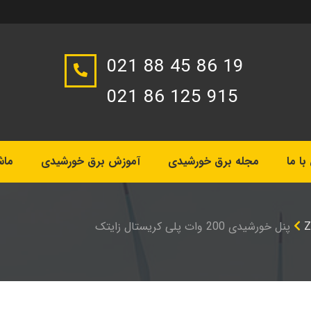
021 88 45 86 19
021 86 125 915
ا ما
مجله برق خورشیدی
آموزش برق خورشیدی
ماش
پنل خورشیدی 200 وات پلی کریستال زایتک