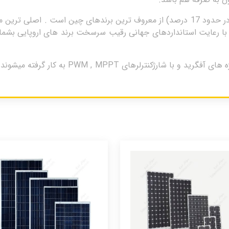
شرکت زایتک با تولید پنل هایی با راندمان بالا (در حدود 17 درصد) از معروف ترین برند
رعایت استانداردهای جهانی رقیب سرسخت برند های اروپایی بشمار می
پنل خورشیدی 200 وات زایتک نیز بیشتر در پروژه