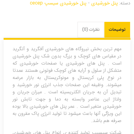
دسته:
پنل خورشیدی
-
پنل خورشیدی سیسپ cecep
توضیحات
نظرات (0)
مهم ترین بخش نیروگاه های خورشیدی آفگرید و آنگرید
در مقیاس های کوچک و بزرگ بدون شک پنل خورشیدی
است . پنل های خورشیدی یا صفحات خورشیدی که
متشکل از سلول و آرایه های کوچک فوتونی هستند عمدتا
در نوع پلی کریستال و مونوکریستال به بازار عرضه
میشوند. وظیفه این صفحات جذب انرژی نور خورشید و
تبدیل آن به جریان الکتریسیته است . میزان جریان و
ولتاژ این عناصر وابسته به دما و جهت تابش نور
خورشیدی متغیر است . عمر پنل های خورشیدی بالا بوده
این ویژگی آنها باعث میشود تا تولید انرژی پاک مقرون به
صرفه هم باشد.
شرکت سیسیپ تولید کننده ی انواع پنل های خورشیدی