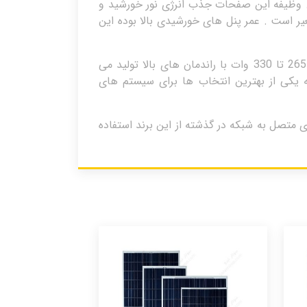
د. وظیفه این صفحات جذب انرژی نور خورشید و
یر است . عمر پنل های خورشیدی بالا بوده این
شرکت سیسیپ تولید کننده ی انواع پنل های خورشیدی پلی کریستال می باشد . این پنل ها در ظرفیتهای متفاوت 265 تا 330 وات با راندمان های بالا تولید می
 یکی از بهترین انتخاب ها برای سیستم های
اه های متصل به شبکه در گذشته از این برند استفاده