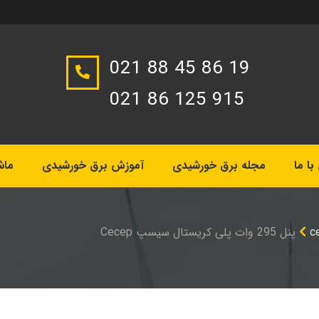
021 88 45 86 19
021 86 125 915
ا ما
مجله برق خورشیدی
آموزش برق خورشیدی
ماش
پنل 295 وات پلی کریستال سیسپ Cecep