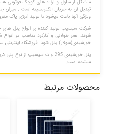
متشکل از سلول و آرایه های کوچک فوتونی هستن
تبدیل آن به جریان الکتریسیته است . میزان جر
ویژگی آنها باعث میشود تا تولید انرژی پاک مقر
شوند. عمر طولانی و کارکرد مناسب در انواع
خورشیدی(سولار) بدل شود. فروشگاه اینترنتی س
پنل خورشیدی 295 وات سیسیپ از ن
میشده است.
محصولات مرتبط