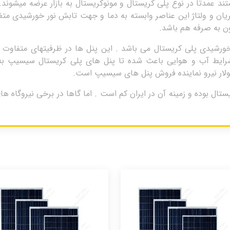
د عمدتا در نوع پلی کریستال و مونوکریستال به بازار عرضه میشون
یان و ولتاژ این عناصر وابسته به دما و جهت تابش نور خورشیدی متغ
ون به صرفه هم باشد.
 شرایط آب و هوایی باعث شده تا پنل های پلی کریستال سیسیپ به
ولار نیرو نماینده فروش پنل های سیسیپ است.
وع پلی کریستال بوده و زمینه آن در ایران کم است . اما گاها در برخی نیروگ