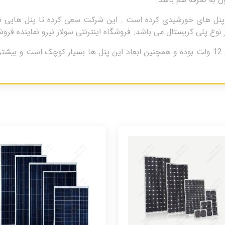
 سال 1368 اقدام به تولید پنل های خورشیدی کرده است . این شرکت سعی کرده تا پن
پنل خورشیدی 50 وات هدایت نور پلی کریستال 12 ولت بوده و همچنین ابعاد این پنل ها بسی