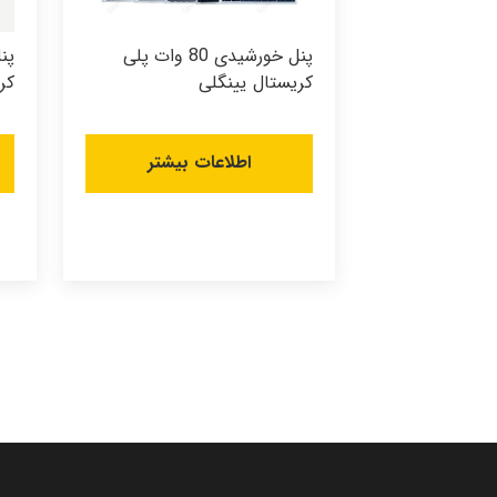
پنل خورشیدی 80 وات پلی
کریستال یینگلی
کر
اطلاعات بیشتر