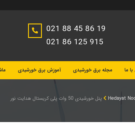
021 88 45 86 19
021 86 125 915
ا ما
مجله برق خورشیدی
آموزش برق خورشیدی
ماش
پنل خورشیدی 50 وات پلی کریستال هدایت نور