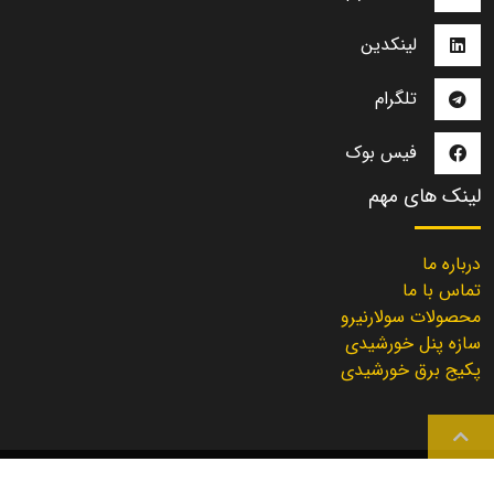
لینکدین
تلگرام
فیس بوک
لینک های مهم
درباره ما
تماس با ما
محصولات سولارنیرو
سازه پنل خورشیدی
پکیج برق خورشیدی
Solarniroo
2021 | Created with
by
Solarniroo Dev. Team
©