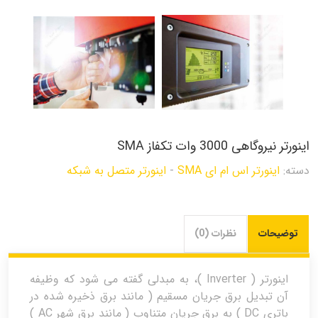
اینورتر نیروگاهی 3000 وات تکفاز SMA
دسته:
اینورتر اس ام ای SMA
-
اینورتر متصل به شبکه
توضیحات
نظرات (0)
اینورتر ( Inverter )، به مبدلی گفته می شود که وظیفه
آن تبدیل برق جریان مسقیم ( مانند برق ذخیره شده در
باتری DC ) به برق جریان متناوب ( مانند برق شهر AC )