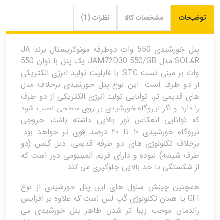
توضیحات
مشخصات کالا
نظرات (1)
پنل خورشیدی 550 وات دوطرفه مونوکریستال برند JA
SOLAR مدل JAM72D30 550/GB یک پنل با توان 550
وات بر مبنی تست STC با قابلیت تولید انرژی الکتریکی
از دو طرف است. این نوع پنل خورشیدی برخلاف مدل
های قدیمی تر، توانایی تولید انرژی الکتریکی از دو طرف
را دارد و اگر نیروگاه خورشیدی بر روی سطحی نصب شود
که توانایی انعکاس نور بالایی داشته باشد، خروجی
نیروگاه خورشیدی ۱۰ تا ۲۰ درصد قوی تر خواهد بود.
برخلاف تکنولوژی های دو طرفه قدیمی، دبل گلس (دو
طرف شیشه) نبوده و دارای فریم آلمینیومی دور است که
از شکستگی تا حد بالایی جلوگیری می کند.
همچنین چینش سلول های این پنل خورشیدی از نوع
GFI یا همان تکنولوژی گپ لس است که علاوه بر افزایش
راندمان موجب زیبا تر شدن ظاهر پنل خورشیدی می