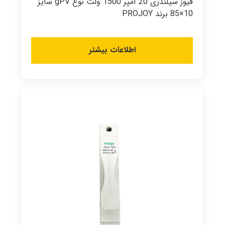
فیوز سیلندری 20 آمپر 1500 ولت نوع gPV سایز
10×85 برند PROJOY
اطلاعات بیشتر