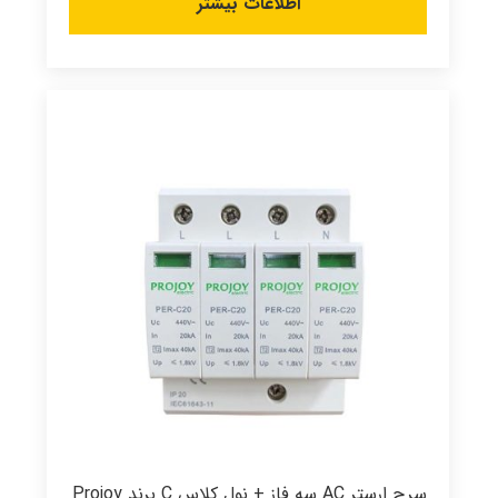
اطلاعات بیشتر
سرج ارستر AC سه فاز + نول کلاس C برند Projoy