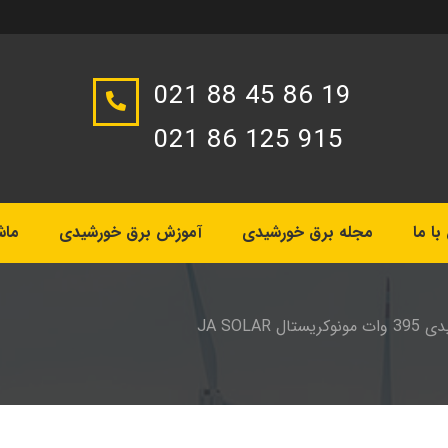
021 88 45 86 19
021 86 125 915
ا ما
مجله برق خورشیدی
آموزش برق خورشیدی
ماش
ال JA SOLAR