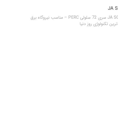
پنل خورشیدی 395 وات مونوکریستال برند JA SOLAR سری 72 سلولی PERC – مناسب نیروگاه برق
ین تکنولوژی روز دنیا