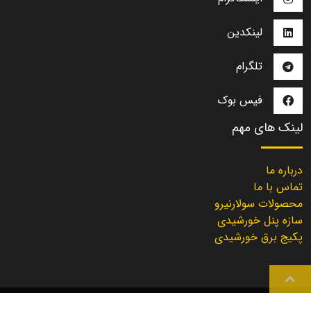
لینکدین
تلگرام
فیس بوک
لینک های مهم
درباره ما
تماس با ما
محصولات سولارنیرو
سازه پنل خورشیدی
پکیج برق خورشیدی
Solarniroo
2021 | Created with
by
Solarniroo Dev. Team
©