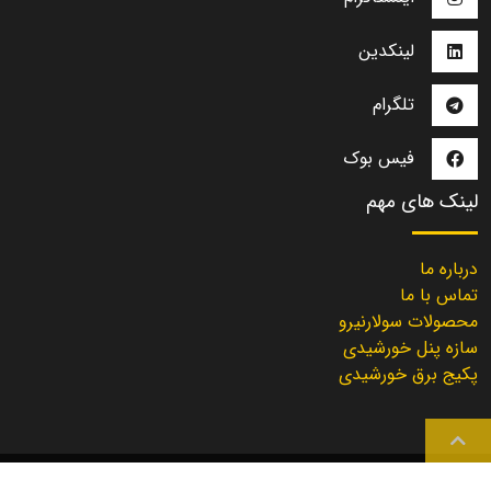
لینکدین
تلگرام
فیس بوک
لینک های مهم
درباره ما
تماس با ما
محصولات سولارنیرو
سازه پنل خورشیدی
پکیج برق خورشیدی
Solarniroo
2021 | Created with
by
Solarniroo Dev. Team
©