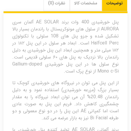
توضیحات
مشخصات کالا
نظرات (0)
پنل خورشیدی 400 وات برند AE SOLAR آلمان سری
AURORA از سلول های مونوکریستال با راندمان بسیار بالا
تشکیل شده و جزو پنل های 108 سلولی با تکنولوژی
Halfcell Perc است. ابعاد هر سلول در این پنل ۱۸۲ در
۱۸۲ میلی متر و همچنین ابعاد این پنل خورشیدی به دلیل
راندمان بالا نزدیک به پنل های ۶۰ سلولی قدیمی است.
نوع سلول ها در این پنل خورشیدی
Gallium-doped
Mono c-Si از نوع پرک است.
از این پنل می توان در نیروگاه های خورشیدی کوچک تا
بسیار بزرگ (مزرعه خورشیدی) استفاده نمود و به دلیل
راندمان 20.48% آن می توان ابعاد نیروگاه را به مقدار
چشمگیری کاهش داد. فریم این پنل به صورت عادی
است اما کمپانی AE این پنل را در دو نوع معمولی و دو
طرفه Bi Facial نیز به بازار عرضه می کند.
برند آلمانی AE SOLAR تولید کننده پنل خورشیدی با